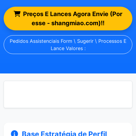
Preços E Lances Agora Envie (Por
esse - shangmiao.com)!!
Pedidos Assistenciais Form \ Sugerir \ Processos E
Lance Valores :
Base Estratégia de Perfil