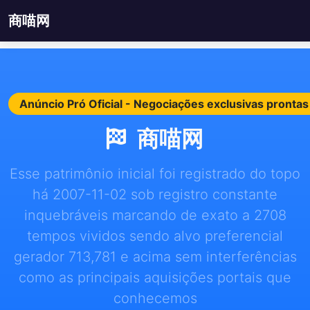
商喵网
Anúncio Pró Oficial - Negociações exclusivas pront
商喵网
Esse patrimônio inicial foi registrado do topo
há 2007-11-02 sob registro constante
inquebráveis marcando de exato a 2708
tempos vividos sendo alvo preferencial
gerador 713,781 e acima sem interferências
como as principais aquisições portais que
conhecemos