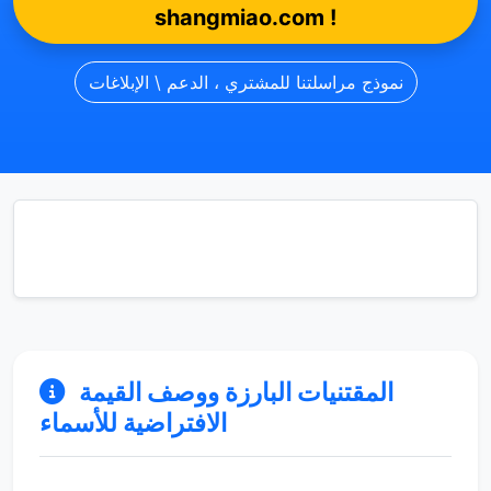
shangmiao.com !
نموذج مراسلتنا للمشتري ، الدعم \ الإبلاغات
المقتنيات البارزة ووصف القيمة
الافتراضية للأسماء