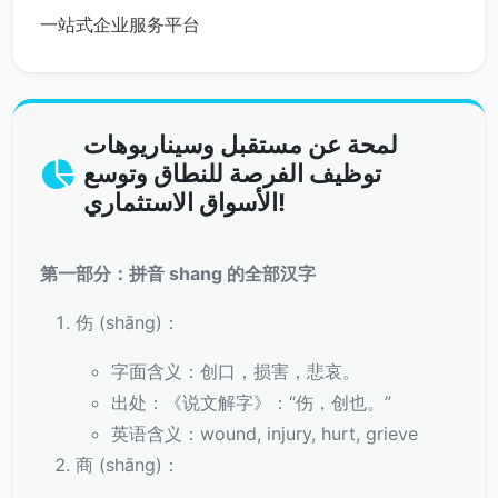
一站式企业服务平台
لمحة عن مستقبل وسيناريوهات
توظيف الفرصة للنطاق وتوسع
الأسواق الاستثماري!
第一部分：拼音 shang 的全部汉字
伤 (shāng)：
字面含义：创口，损害，悲哀。
出处：《说文解字》：“伤，创也。”
英语含义：wound, injury, hurt, grieve
商 (shāng)：