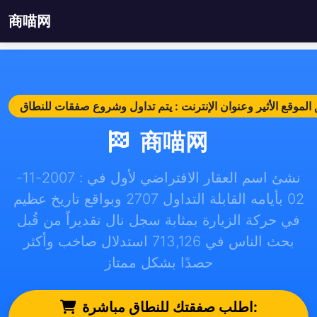
商喵网
商喵网
نشئ اسم العقار الافتراضي لأول في : 2007-11-
02 بأيامه القابلة التداول 2707 وبواقع تاريخ عظيم
في حركة الزيارة بمثابة سجل نال تقديراً من قُبل
بحث الناس في 713,126 استدلال صاخب وأكثر
حصدًا بشكل ممتاز
اطلب صفقتك للنطاق مباشرة: